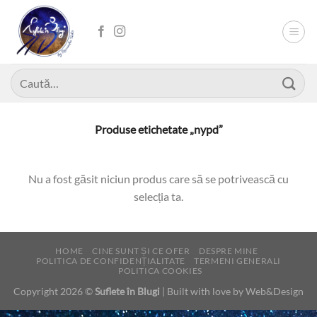
Skip
to
content
Caută
după:
Produse etichetate „nypd”
Nu a fost găsit niciun produs care să se potrivească cu
selecția ta.
HOME
CINE SUNT ȘI CE OFER
DESPRE MINE
POLITICA DE CONFIDENȚIALITATE
TERMENI GENERALI
POLITICA COOKIES
Copyright 2026 ©
Suflete în Blugi
| Built with love by
Web&Design