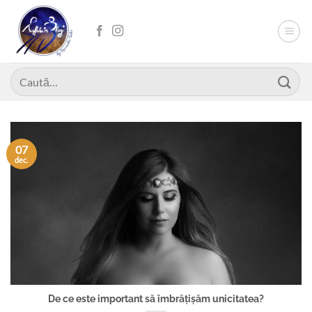
Skip
to
content
Caută
după:
07
dec.
De ce este important să îmbrățișăm unicitatea?