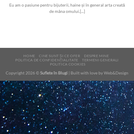
Eu am o pasiune pentru bijuterii, haine și în general arta creată
de mâna omului.[...]
HOME
CINE SUNT ȘI CE OFER
DESPRE MINE
POLITICA DE CONFIDENȚIALITATE
TERMENI GENERALI
POLITICA COOKIES
Copyright 2026 ©
Suflete în Blugi
| Built with love by
Web&Design