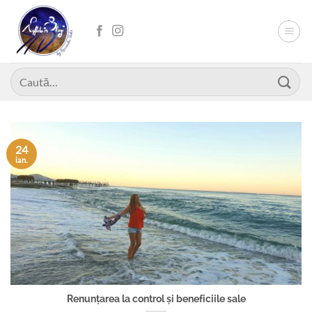
Skip
to
content
Caută
după:
24
ian.
Renunțarea la control și beneficiile sale