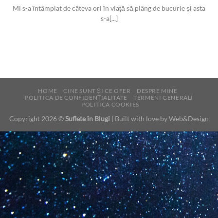
Mi s-a întâmplat de câteva ori în viață să plâng de bucurie și asta
s-a[...]
HOME
CINE SUNT ȘI CE OFER
DESPRE MINE
POLITICA DE CONFIDENȚIALITATE
TERMENI GENERALI
POLITICA COOKIES
Copyright 2026 ©
Suflete în Blugi
| Built with love by
Web&Design